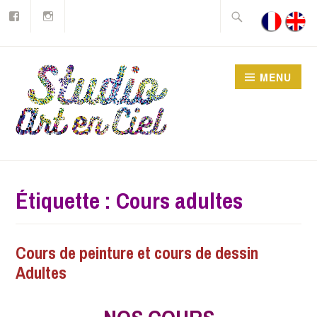
Facebook
Instagram
Accéder
Rechercher :
au
contenu
principal
MENU
Studio Art en Ciel asbl
Étiquette :
Cours adultes
Cours de peinture et cours de dessin
2017-
AEC
COURS
Adultes
01-
DE
05
PEINTURE
POUR