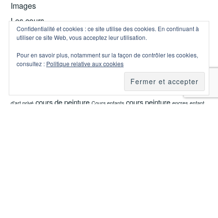
Images
Les cours
Confidentialité et cookies : ce site utilise des cookies. En continuant à
Les Stages
utiliser ce site Web, vous acceptez leur utilisation.
Pour en savoir plus, notamment sur la façon de contrôler les cookies,
ÉTIQUETTES
consultez :
Politique relative aux cookies
Adultes
Adolescents
art classes
anniversaire
cerveau droit
Bruxelles
cadeaux
Cours Ado
Cours adultes
Cours d'art
cours
cours de peinture
cours peinture
d'art privé
Cours enfants
encres
enfant
Enfants
Enfants adultes ensemble
ensemble
expression plastique
fête
Stage FR
gouache
Horaires
modelage
portefolio
portfolio
stages
travaux d'atelier
Facebook
Instagram
>> Page de notre
Politique de confidentialité