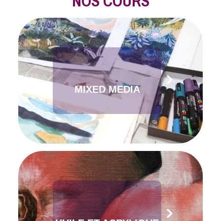
NOS COURS
ADULTES
À
BRUXELLES
,
LES
COURS
MIXED MEDIA