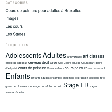
CATÉGORIES
Cours de peinture pour adultes à Bruxelles
Images
Les cours
Les Stages
ÉTIQUETTES
Adultes
Adolescents
art classes
anniversaire
cerveau droit
Bruxelles
cadeaux
Cours Ado
Cours adultes
Cours d'art
cours
cours de peinture
cours peinture
d'art privé
Cours enfants
encres
enfant
Enfants
Enfants adultes ensemble
ensemble
expression plastique
fête
Stage FR
gouache
Horaires
modelage
portefolio
portfolio
stages
travaux d'atelier