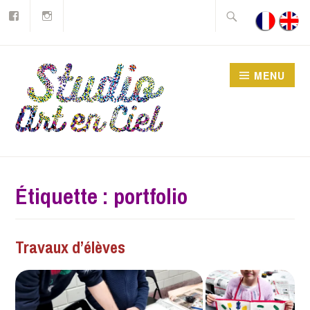
Facebook
Instagram
Accéder
Rechercher :
au
contenu
principal
MENU
Studio Art en Ciel asbl
Étiquette :
portfolio
Travaux d’élèves
2012-
AEC
IMAGES
12-
17