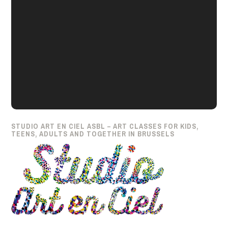
STUDIO ART EN CIEL ASBL – ART CLASSES FOR KIDS,
TEENS, ADULTS AND TOGETHER IN BRUSSELS