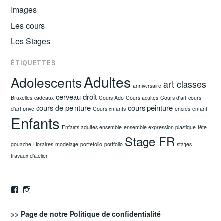
Images
Les cours
Les Stages
ÉTIQUETTES
Adultes
Adolescents
art classes
anniversaire
cerveau droit
Bruxelles
cadeaux
Cours Ado
Cours adultes
Cours d'art
cours
cours de peinture
cours peinture
d'art privé
Cours enfants
encres
enfant
Enfants
Enfants adultes ensemble
ensemble
expression plastique
fête
Stage FR
gouache
Horaires
modelage
portefolio
portfolio
stages
travaux d'atelier
Facebook
Instagram
>> Page de notre
Politique de confidentialité