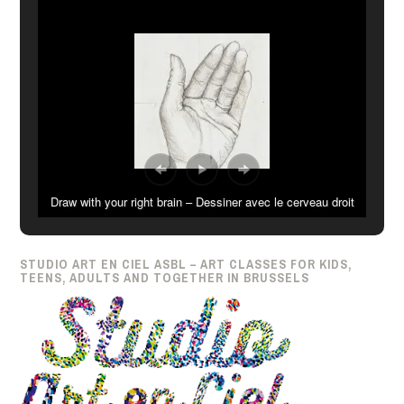
Draw with your right brain – Dessiner avec le cerveau droit
STUDIO ART EN CIEL ASBL – ART CLASSES FOR KIDS,
TEENS, ADULTS AND TOGETHER IN BRUSSELS