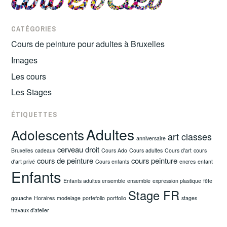
CATÉGORIES
Cours de peinture pour adultes à Bruxelles
Images
Les cours
Les Stages
ÉTIQUETTES
Adultes
Adolescents
art classes
anniversaire
cerveau droit
Bruxelles
cadeaux
Cours Ado
Cours adultes
Cours d'art
cours
cours de peinture
cours peinture
d'art privé
Cours enfants
encres
enfant
Enfants
Enfants adultes ensemble
ensemble
expression plastique
fête
Stage FR
gouache
Horaires
modelage
portefolio
portfolio
stages
travaux d'atelier