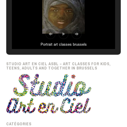
Portrait art classes brussels
STUDIO ART EN CIEL ASBL – ART CLASSES FOR KIDS,
TEENS, ADULTS AND TOGETHER IN BRUSSELS
CATÉGORIES