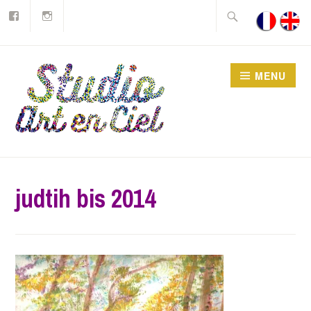
Facebook
Instagram
Accéder
Rechercher :
au
contenu
principal
MENU
Studio Art en Ciel asbl
judtih bis 2014