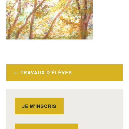
Navigation
TRAVAUX D’ÉLÈVES
de
l’article
JE M'INSCRIS