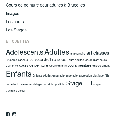
Cours de peinture pour adultes à Bruxelles
Images
Les cours
Les Stages
ÉTIQUETTES
Adultes
Adolescents
art classes
anniversaire
cerveau droit
Bruxelles
cadeaux
Cours Ado
Cours adultes
Cours d'art
cours
cours de peinture
cours peinture
d'art privé
Cours enfants
encres
enfant
Enfants
Enfants adultes ensemble
ensemble
expression plastique
fête
Stage FR
gouache
Horaires
modelage
portefolio
portfolio
stages
travaux d'atelier
Facebook
Instagram