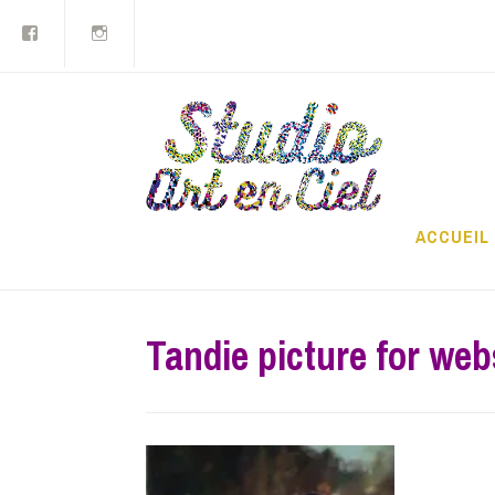
Facebook
Instagram
Accéder
au
contenu
principal
Stu
ACCUEIL
Tandie picture for web