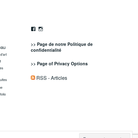
Facebook
Instagram
>> Page de notre
Politique de
eau
confidentialité
d'art
e
>> Page of
Privacy Options
es
RSS - Articles
ultes
ue
folio