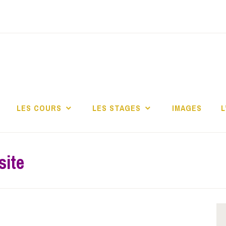
dio Art en Ciel asbl
LES COURS
LES STAGES
IMAGES
L
site