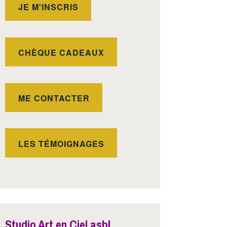
JE M'INSCRIS
CHÈQUE CADEAUX
ME CONTACTER
LES TÉMOIGNAGES
Studio Art en Ciel asbl