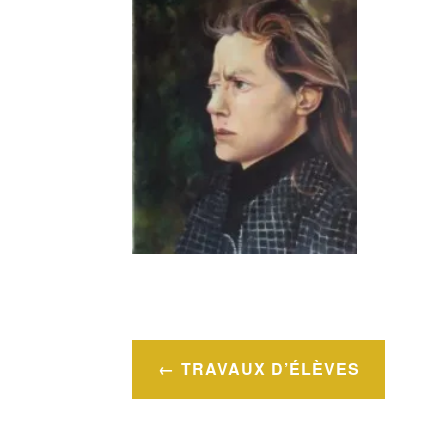
Navigation
TRAVAUX D’ÉLÈVES
de
l’article