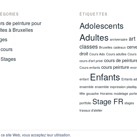
ÉGORIES
ÉTIQUETTES
rs de peinture pour
Adolescents
ltes à Bruxelles
Adultes
art
ges
anniversaire
classes
cerv
Bruxelles
cadeaux
 cours
droit
Cours Ado
Cours adultes
Cours 
 Stages
cours de peintur
cours d'art privé
cours peinture
Cours enfants
encr
Enfants
enfant
Enfants ad
ensemble
ensemble
expression plastiq
fête
gouache
Horaires
modelage
porte
Stage FR
portfolio
stages
travaux d'atelier
r ce site Web, vous acceptez leur utilisation.