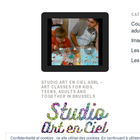
CAT
Cou
adu
Ima
Les
Les
Kids Parents Art classes
TOGETHER – Cours d’art
Parent Enfant ENSEMBLE
STUDIO ART EN CIEL ASBL –
ART CLASSES FOR KIDS,
TEENS, ADULTS AND
TOGETHER IN BRUSSELS
Confidentialité et cookies : ce site utilise des cookies. En continuant à utilise